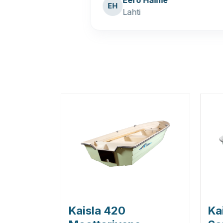
konen
Eero Halme
EH
Lahti
Page
2
of
4
Kaisla 420
Ka