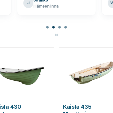
Jaakko
J
V
Hämeenlinna
isla 430
Kaisla 435