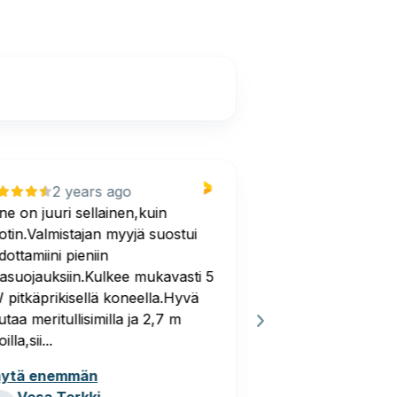
2 years ago
2 year
ne on juuri sellainen,kuin
iso ja turvllinen 
otin.Valmistajan myyjä suostui
järvellekin.
dottamiini pieniin
stasuojauksiin.Kulkee mukavasti 5
 pitkäprikisellä koneella.Hyvä
utaa meritullisimilla ja 2,7 m
oilla,sii...
ytä enemmän