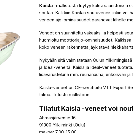
Kaisla
-mallistosta löytyy kaksi saaristoissa s
soutaa. Kaikkiin Kaislan soutuveneisiinkin voi 
veneen ajo-ominaisuudet paranevat lähelle mo
Veneet on suunniteltu vakaaksi ja helposti so
huomioitu moottoriajo-ominaisuudet. Kaikissa 
koko veneen rakennetta jäykistävä hiekkahartsi
Nykyään sitä valmistetaan Oulun Ylikiimingissä
ja Ideal-veneitä. Kaisla ja Ideal-veneet tuotet
lisävarusteluna mm. reunanauha, erikoisväri ja lu
Kaisla-veneet on CE-sertifioitu VTT Expert Se
takuu. Tutustu mallistoon.
Tilatut Kaisla -veneet voi nou
Ahmasjärventie 16
91300 Ylikiiminki (Oulu)
ma-pe: 7.00-15.00