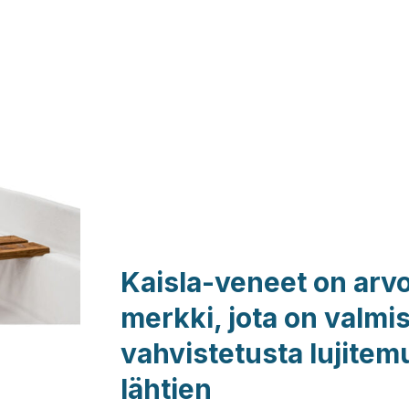
Kaisla-veneet on arv
merkki, jota on valmis
vahvistetusta lujitem
lähtien