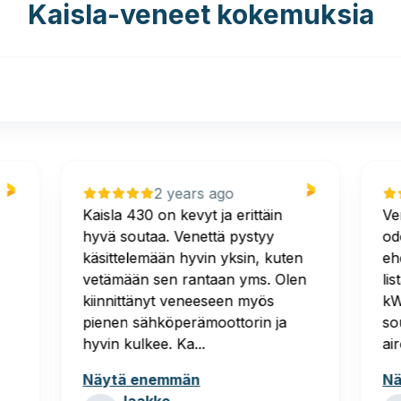
Kaisla-veneet kokemuksia
2 years ago
Kaisla 430 on kevyt ja erittäin
Ve
hyvä soutaa. Venettä pystyy
od
käsittelemään hyvin yksin, kuten
eh
vetämään sen rantaan yms. Olen
li
kiinnittänyt veneeseen myös
kW
pienen sähköperämoottorin ja
so
hyvin kulkee. Ka...
air
Näytä enemmän
Nä