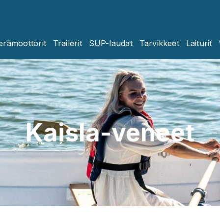
erämoottorit
Trailerit
SUP-laudat
Tarvikkeet
Laiturit
Kaisla-veneet