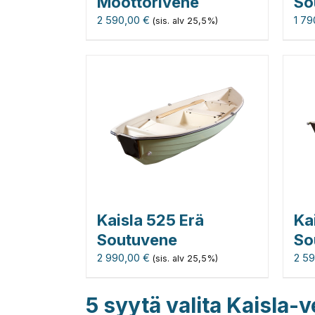
Moottorivene
So
2 590,00
€
1 7
(sis. alv 25,5%)
Kaisla 525 Erä
Ka
Soutuvene
So
2 990,00
€
2 5
(sis. alv 25,5%)
5 syytä valita Kaisla-