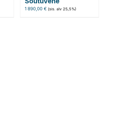
Soutuvene
1 890,00
€
(sis. alv 25,5%)