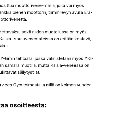
uosittua moottorivene-mallia, joita voi myös
hankkia pienen moottorin, trimmilevyn avulla Erä-
ottorivenettä.
udettavaksi, sekä niiden muotoilussa on myös
Kaisla -soutuvenemalleissa on erittäin kestävä,
köli.
 Y-tiimin tehtaalla, jossa valmistetaan myös YKI-
aan samalla muotilla, mutta Kaisla-veneessä on
kittavat säilytystilat.
rvices Oy:n toimesta ja niillä on kolmen vuoden
taa osoitteesta: