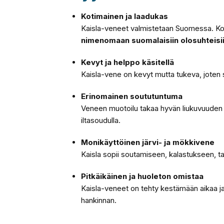
Kotimainen ja laadukas
Kaisla-veneet valmistetaan Suomessa. Kotim
nimenomaan suomalaisiin olosuhteisii
Kevyt ja helppo käsitellä
Kaisla-vene on kevyt mutta tukeva, joten si
Erinomainen soututuntuma
Veneen muotoilu takaa hyvän liukuvuuden ja
iltasoudulla.
Monikäyttöinen järvi- ja mökkivene
Kaisla sopii soutamiseen, kalastukseen, ta
Pitkäikäinen ja huoleton omistaa
Kaisla-veneet on tehty kestämään aikaa ja 
hankinnan.