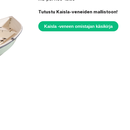
Tutustu Kaisla-veneiden mallistoon!
Kaisla -veneen omistajan käsikirja