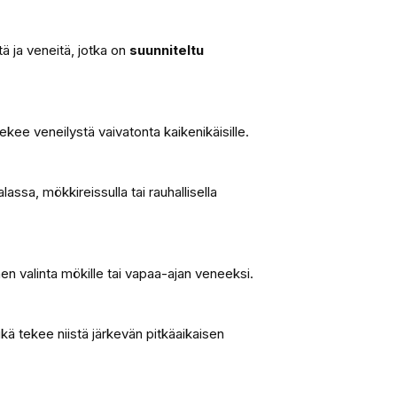
ä ja veneitä, jotka on
suunniteltu
ekee veneilystä vaivatonta kaikenikäisille.
ssa, mökkireissulla tai rauhallisella
en valinta mökille tai vapaa-ajan veneeksi.
kä tekee niistä järkevän pitkäaikaisen