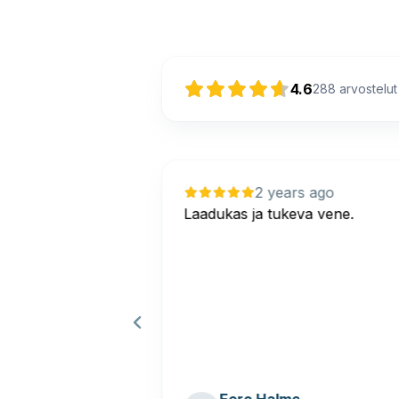
4.6
288
arvostelut
s ago
2 years ago
 vene isommalle
Laadukas ja tukeva vene.