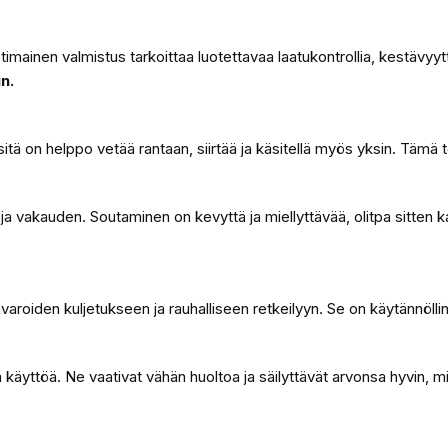
ainen valmistus tarkoittaa luotettavaa laatukontrollia, kestävyytt
n.
tä on helppo vetää rantaan, siirtää ja käsitellä myös yksin. Tämä t
 vakauden. Soutaminen on kevyttä ja miellyttävää, olitpa sitten kala
varoiden kuljetukseen ja rauhalliseen retkeilyyn. Se on käytännöllin
käyttöä. Ne vaativat vähän huoltoa ja säilyttävät arvonsa hyvin, mi