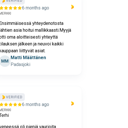
VERIFIED
6 months ago
MERKKI
Ensimmäisessä yhteydenotosta
lähtien asia hoitui mallikkaasti.Myyjä
otti oma aloitteisesti yhteyttä
tilauksen jälkeen ja neuvoi kaikki
kauppaan liittyvät asiat.
Matti Määttänen
MM
Padasjoki
VERIFIED
6 months ago
MERKKI
Terhi
veneessä oli pieniä vaurioita