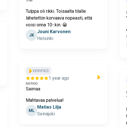
Tulppa oli rikki. Toisaalta tilalle
lähetettiin korvaava nopeasti, että
voisi onna 10-:kin. 😀
Jouni Karvonen
JK
Helsinki
VERIFIED
1 year ago
MERKKI
Saimaa
Mahtavaa palvelua!
Matias Lilja
ML
Seinäjoki