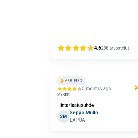
4.6
288
arvostelut
VERIFIED
5 months ago
MERKKI
Hinta/laatusuhde
Seppo Mullo
SM
LAPUA