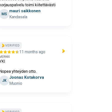
korjauspalvelu toimi kiitettävästi
mauri saikkonen
MS
Kandasala
VERIFIED
11 months ago
MERKKI
YKI
Nopea yhteÿden otto.
Joonas Kotakorva
JK
Muonio