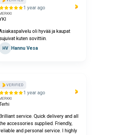
VERIFIED
1 year ago
MERKKI
YKI
Asiakaspalvelu oli hyvää ja kaupat
sujuivat kuten sovittiin.
Hannu Vesa
HV
VERIFIED
1 year ago
MERKKI
Terhi
Brilliant service. Quick delivery and all
the accessories supplied. Friendly,
reliable and personal service. I highly