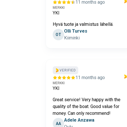
11 months ago
MERKKI
YKI
Hyvä tuote ja valmistus lähellä.
Olli Turves
OT
Kiiminki
VERIFIED
11 months ago
MERKKI
YKI
Great service! Very happy with the
quality of the boat. Good value for
money. Can only recommend!
Adele Anzawa
AA
Oulu