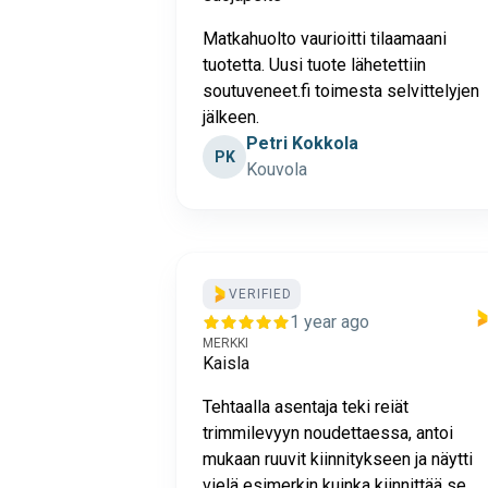
Matkahuolto vaurioitti tilaamaani
tuotetta. Uusi tuote lähetettiin
soutuveneet.fi toimesta selvittelyjen
jälkeen.
Petri Kokkola
PK
Kouvola
VERIFIED
1 year ago
MERKKI
Kaisla
Tehtaalla asentaja teki reiät
trimmilevyyn noudettaessa, antoi
mukaan ruuvit kiinnitykseen ja näytti
vielä esimerkin kuinka kiinnittää se