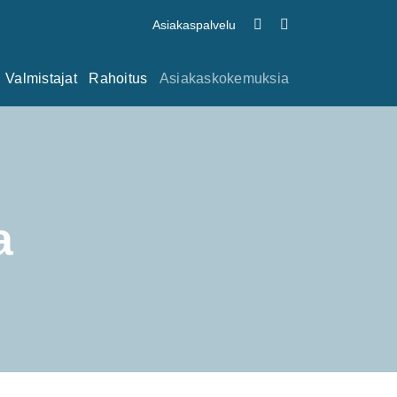
Asiakaspalvelu
Valmistajat
Rahoitus
Asiakaskokemuksia
a