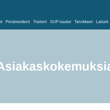
et
Perämoottorit
Trailerit
SUP-laudat
Tarvikkeet
Laiturit
Asiakaskokemuksi