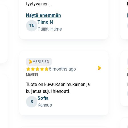
tyytyväinen ...
Näytä enemmän
Timo N
TN
Päijät-Häme
VERIFIED
6 months ago
MERKKI
Tuote on kuvauksen mukainen ja
kuljetus sujui hienosti.
Sofia
S
Kannus