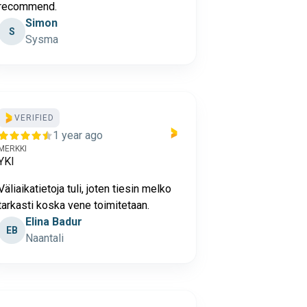
recommend.
Simon
S
Sysma
VERIFIED
1 year ago
MERKKI
YKI
Väliaikatietoja tuli, joten tiesin melko
tarkasti koska vene toimitetaan.
Elina Badur
EB
Naantali