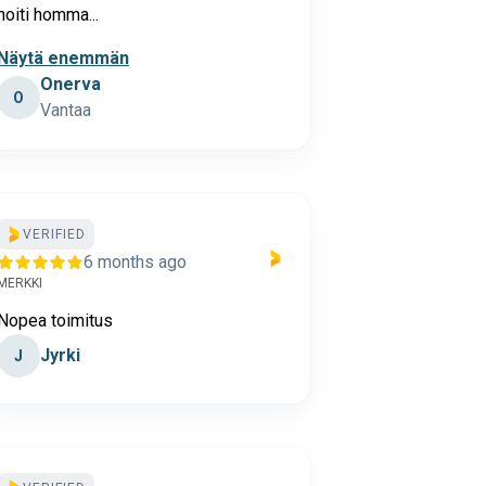
hoiti homma...
Näytä enemmän
Onerva
O
Vantaa
VERIFIED
6 months ago
MERKKI
Nopea toimitus
Jyrki
J