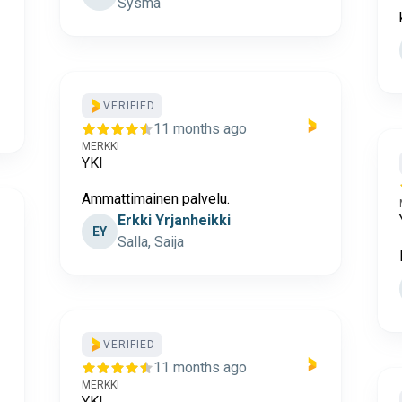
Sysma
VERIFIED
11 months ago
MERKKI
YKI
Ammattimainen palvelu.
Erkki Yrjanheikki
EY
Salla, Saija
VERIFIED
11 months ago
MERKKI
YKI