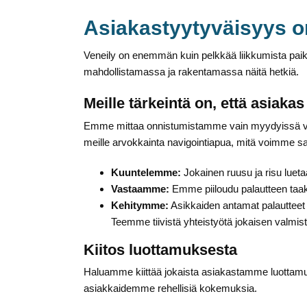
Asiakastyytyväisyys
Veneily on enemmän kuin pelkkää liikkumista paik
mahdollistamassa ja rakentamassa näitä hetkiä.
Meille tärkeintä on, että asiaka
Emme mittaa onnistumistamme vain myydyissä veneis
meille arvokkainta navigointiapua, mitä voimme s
Kuuntelemme:
Jokainen ruusu ja risu lueta
Vastaamme:
Emme piiloudu palautteen taa
Kehitymme:
Asikkaiden antamat palautteet
Teemme tiivistä yhteistyötä jokaisen valmis
Kiitos luottamuksesta
Haluamme kiittää jokaista asiakastamme luottamuks
asiakkaidemme rehellisiä kokemuksia.