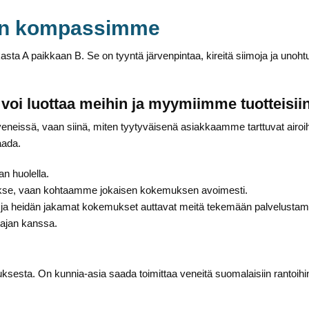
 on kompassimme
asta A paikkaan B. Se on tyyntä järvenpintaa, kireitä siimoja ja un
s voi luottaa meihin ja myymiimme tuotteisii
sä, vaan siinä, miten tyytyväisenä asiakkaamme tarttuvat airoihin t
aada.
an huolella.
kse, vaan kohtaamme jokaisen kokemuksen avoimesti.
 ja heidän jakamat kokemukset auttavat meitä tekemään palvelustam
tajan kanssa.
esta. On kunnia-asia saada toimittaa veneitä suomalaisiin rantoihin 