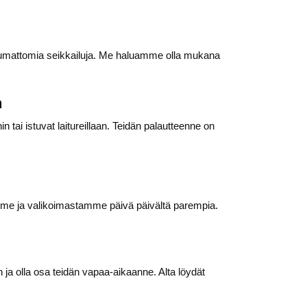
ohtumattomia seikkailuja. Me haluamme olla mukana
n
ai istuvat laitureillaan. Teidän palautteenne on
me ja valikoimastamme päivä päivältä parempia.
ja olla osa teidän vapaa-aikaanne. Alta löydät